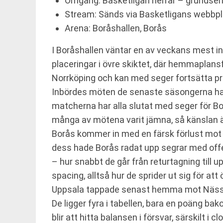
Omgång: Basketligan herrar – grundse
Stream: Sänds via Basketligans webbp
Arena: Boråshallen, Borås
I Boråshallen väntar en av veckans mest i
placeringar i övre skiktet, där hemmaplansf
Norrköping och kan med seger fortsätta pr
Inbördes möten de senaste säsongerna har 
matcherna har alla slutat med seger för Bor
många av mötena varit jämna, så känslan ä
Borås kommer in med en färsk förlust mot 
dess hade Borås radat upp segrar med offe
– hur snabbt de går från returtagning till
spacing, alltså hur de sprider ut sig för att
Uppsala tappade senast hemma mot Nässj
De ligger fyra i tabellen, bara en poäng bak
blir att hitta balansen i försvar, särskilt i