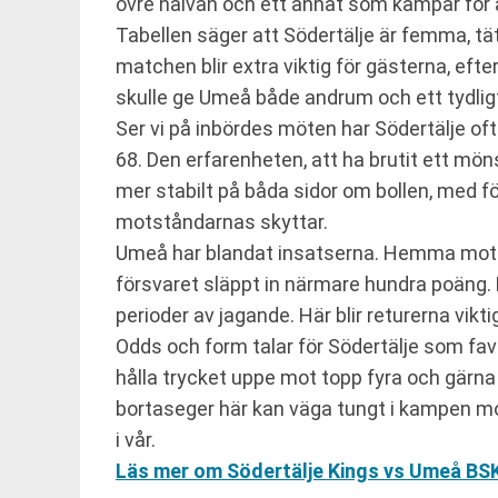
övre halvan och ett annat som kämpar för a
Tabellen säger att Södertälje är femma, t
matchen blir extra viktig för gästerna, ef
skulle ge Umeå både andrum och ett tydlig
Ser vi på inbördes möten har Södertälje oft
68. Den erfarenheten, att ha brutit ett mön
mer stabilt på båda sidor om bollen, med fö
motståndarnas skyttar.
Umeå har blandat insatserna. Hemma mot S
försvaret släppt in närmare hundra poäng. D
perioder av jagande. Här blir returerna vikt
Odds och form talar för Södertälje som fav
hålla trycket uppe mot topp fyra och gärna
bortaseger här kan väga tungt i kampen mot
i vår.
Läs mer om Södertälje Kings vs Umeå BS