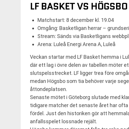
LF BASKET VS HÖGSBO
Matchstart: 8 december kl. 19.04
Omgång: Basketligan herrar – grundse
Stream: Sänds via Basketligans webbp
Arena: Luleå Energi Arena A, Luleå
Veckan startar med LF Basket hemma i Lu
där ett lag i övre delen av tabellen möter 
slutspelsstrecket. LF ligger trea före omgå
medan Högsbo som tia behöver varje seger
åttondeplatsen.
Senaste mötet i Göteborg slutade med klar
tidigare matcher det senaste året har ofta t
fördel. Just den historiken gör att hemma
anfallsspelet lossnade rejält.