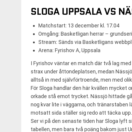
SLOGA UPPSALA VS N
Matchstart: 13 december kl. 17.04
Omgång: Basketligan herrar – grundse
Stream: Sänds via Basketligans webbp
Arena: Fyrishov A, Uppsala
I Fyrishov väntar en match där två lag med f
strax under åttondeplatsen, medan Nässjö
alltså in med självförtroende, men med olik
För Sloga handlar den här kvällen mycket o
orkade stå emot trycket. Nässjö hittade g
nog kvar lite i väggarna, och tränarstaben l
motsatt sida ställer sig redo att täcka upp.
Ser vi på den senaste tiden har Sloga lyft 
tabellen, men bara två poäng bakom just Um