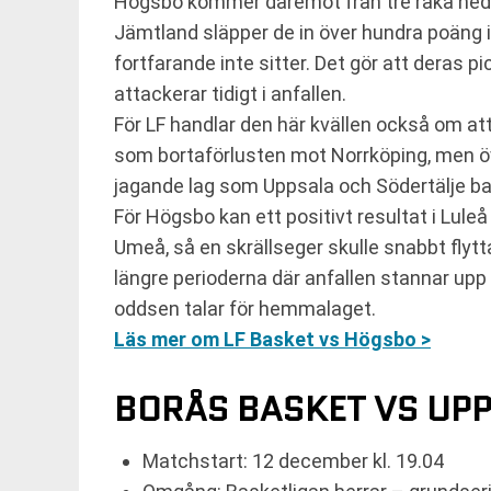
Högsbo kommer däremot från tre raka nederla
Jämtland släpper de in över hundra poäng ige
fortfarande inte sitter. Det gör att deras p
attackerar tidigt i anfallen.
För LF handlar den här kvällen också om att
som bortaförlusten mot Norrköping, men öve
jagande lag som Uppsala och Södertälje b
För Högsbo kan ett positivt resultat i Lul
Umeå, så en skrällseger skulle snabbt flyt
längre perioderna där anfallen stannar upp 
oddsen talar för hemmalaget.
Läs mer om LF Basket vs Högsbo >
BORÅS BASKET VS UP
Matchstart: 12 december kl. 19.04