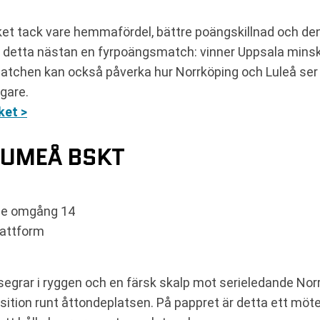
t tack vare hemmafördel, bättre poängskillnad och den l
är detta nästan en fyrpoängsmatch: vinner Uppsala mins
 Matchen kan också påverka hur Norrköping och Luleå ser
igare.
ket >
 UMEÅ BSKT
rie omgång 14
lattform
ka segrar i ryggen och en färsk skalp mot serieledande N
tion runt åttondeplatsen. På pappret är detta ett möte m