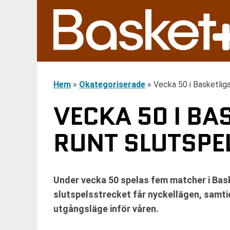
Hem
»
Okategoriserade
»
Vecka 50 i Basketliga
VECKA 50 I BA
RUNT SLUTSPE
Under vecka 50 spelas fem matcher i Baske
slutspelsstrecket får nyckellägen, samti
utgångsläge inför våren.