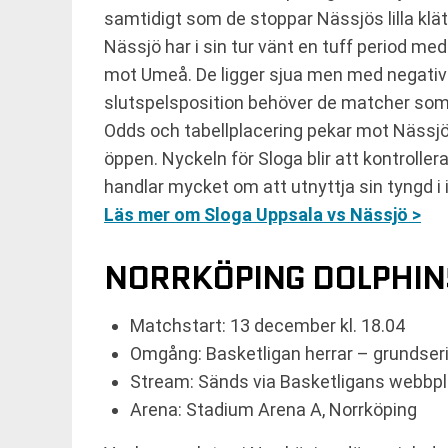
samtidigt som de stoppar Nässjös lilla klät
Nässjö har i sin tur vänt en tuff period m
mot Umeå. De ligger sjua men med negativ po
slutspelsposition behöver de matcher som d
Odds och tabellplacering pekar mot Näss
öppen. Nyckeln för Sloga blir att kontrolle
handlar mycket om att utnyttja sin tyngd i
Läs mer om Sloga Uppsala vs Nässjö >
NORRKÖPING DOLPHIN
Matchstart: 13 december kl. 18.04
Omgång: Basketligan herrar – grundse
Stream: Sänds via Basketligans webbp
Arena: Stadium Arena A, Norrköping