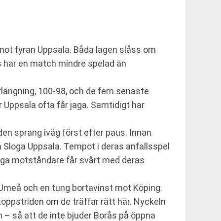
mot fyran Uppsala. Båda lagen slåss om
ås har en match mindre spelad än
rlängning, 100-98, och de fem senaste
r Uppsala ofta får jaga. Samtidigt har
en sprang iväg först efter paus. Innan
 Sloga Uppsala. Tempot i deras anfallsspel
många motståndare får svårt med deras
meå och en tung bortavinst mot Köping.
 toppstriden om de träffar rätt här. Nyckeln
ten – så att de inte bjuder Borås på öppna