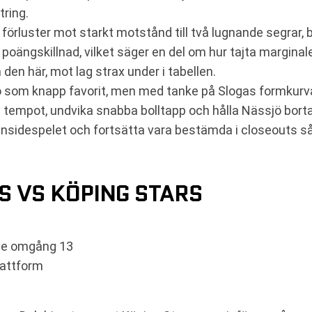
tring.
ed förluster mot starkt motstånd till två lugnande segr
ängskillnad, vilket säger en del om hur tajta marginaler
en här, mot lag strax under i tabellen.
jö som knapp favorit, men med tanke på Slogas formku
ra tempot, undvika snabba bolltapp och hålla Nässjö borta
 insidespelet och fortsätta vara bestämda i closeouts så
S VS KÖPING STARS
rie omgång 13
lattform