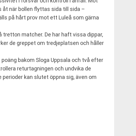
itet i försvar och kontroll i anfall. Mot
t när bollen flyttas sida till sida –
tälls på hårt prov mot ett Luleå som gärna
 tretton matcher. De har haft vissa dippar,
rker de greppet om tredjeplatsen och håller
 en poäng bakom Sloga Uppsala och två efter
trollera returtagningen och undvika de
re perioder kan slutet öppna sig, även om