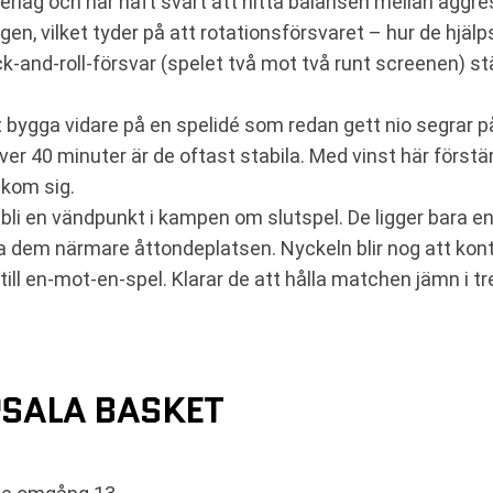
g och har haft svårt att hitta balansen mellan aggressiv
n, vilket tyder på att rotationsförsvaret – hur de hjälps å
ick-and-roll-försvar (spelet två mot två runt screenen) s
 bygga vidare på en spelidé som redan gett nio segrar på
r 40 minuter är de oftast stabila. Med vinst här förstä
akom sig.
eå bli en vändpunkt i kampen om slutspel. De ligger bara
ta dem närmare åttondeplatsen. Nyckeln blir nog att kon
till en-mot-en-spel. Klarar de att hålla matchen jämn i t
PSALA BASKET