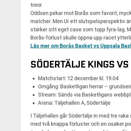
treor.
Oddsen pekar mot Borås som favorit, mycke
matcher. Men Ur ett slutspelsperspektiv 
stärker sitt eget case som topp fyra-lag.
Borås-förlust skulle öppna upp racet ytterl
Läs mer om Borås Basket vs Uppsala Bas
SÖDERTÄLJE KINGS VS
Matchstart: 12 december kl. 19.04
Omgång: Basketligan herrar – grundse
Stream: Sänds via Basketligans webbp
Arena: Täljehallen A, Södertälje
I Täljehallen går Södertälje in med tre ra
med två knappa förluster och en osäker posi