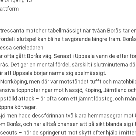
rie omgång 13
lattform
ntressanta matcher tabellmässigt när tvåan Borås tar e
ördel i slutspel kan bli helt avgörande längre fram. Bor
essa serieledaren.
ofta gått Borås väg. Senast i Uppsala vann de efter fö
ås. Det ger en mental fördel, särskilt i slutminuterna dä
r att Uppsala börjar närma sig spelmässigt.
Norrköping, men där var motståndet tufft och matchbild
nsiva toppnoteringar mot Nässjö, Köping, Jämtland och
 uppställd attack – är ofta som ett jämnt löpsteg, och 
 öppna körvägar.
ö men hade dessförinnan två klara hemmasegrar mot U
om Borås, och har alltså chansen att på sikt blanda sig i
 closeouts – när de springer ut mot skytt efter hjälp i mit