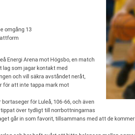
rie omgång 13
lattform
leå Energi Arena mot Högsbo, en match
ett lag som jagar kontakt med
ngen och vill säkra avståndet neråt,
 för att inte tappa mark mot
 bortaseger för Luleå, 106-66, och även
ippat över tydligt till norrbottningarnas
laget går in som favorit, tillsammans med att de kommer