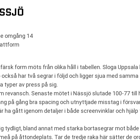
ÄSSJÖ
rie omgång 14
lattform
ärsk form möts från olika håll i tabellen. Sloga Uppsala 
 också har två segrar i följd och ligger sjua med sam
a typer av press på sig.
m revansch. Senaste mötet i Nässjö slutade 100-77 till
ång på gång bra spacing och utnyttjade misstag i förs
är ha gått igenom detaljer i både screenvinklar och hjälp
sig tydligt, bland annat med starka bortasegrar mot både
eå på åttondeplats. Tar de tredje raka här sätter de ord