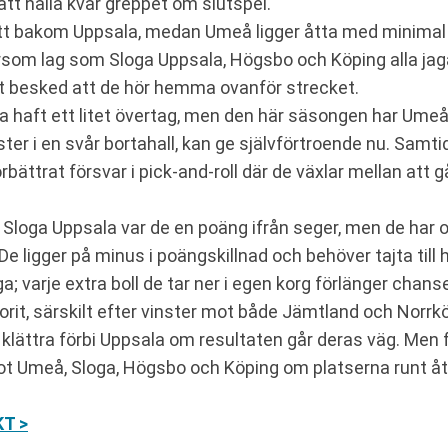
tt hålla kvar greppet om slutspel.
ätt bakom Uppsala, medan Umeå ligger åtta med minimal 
tersom lag som Sloga Uppsala, Högsbo och Köping alla jag
t besked att de hör hemma ovanför strecket.
a haft ett litet övertag, men den här säsongen har Umeå 
ster i en svår bortahall, kan ge självförtroende nu. Samt
rbättrat försvar i pick-and-roll där de växlar mellan att
loga Uppsala var de en poäng ifrån seger, men de har 
e ligger på minus i poängskillnad och behöver tajta till h
iga; varje extra boll de tar ner i egen korg förlänger chan
orit, särskilt efter vinster mot både Jämtland och Norr
 klättra förbi Uppsala om resultaten går deras väg. Men 
 Umeå, Sloga, Högsbo och Köping om platserna runt åtton
KT >