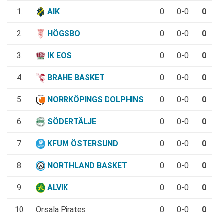
1.
AIK
0
0-0
0
2.
HÖGSBO
0
0-0
0
3.
IK EOS
0
0-0
0
4.
BRAHE BASKET
0
0-0
0
5.
NORRKÖPINGS DOLPHINS
0
0-0
0
6.
SÖDERTÄLJE
0
0-0
0
7.
KFUM ÖSTERSUND
0
0-0
0
8.
NORTHLAND BASKET
0
0-0
0
9.
ALVIK
0
0-0
0
10.
Onsala Pirates
0
0-0
0