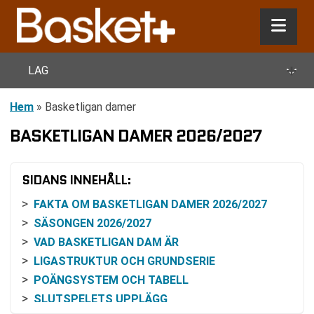
+
LAG
Hem
»
Basketligan damer
BASKETLIGAN DAMER 2026/2027
SIDANS INNEHÅLL:
FAKTA OM BASKETLIGAN DAMER 2026/2027
SÄSONGEN 2026/2027
VAD BASKETLIGAN DAM ÄR
LIGASTRUKTUR OCH GRUNDSERIE
POÄNGSYSTEM OCH TABELL
SLUTSPELETS UPPLÄGG