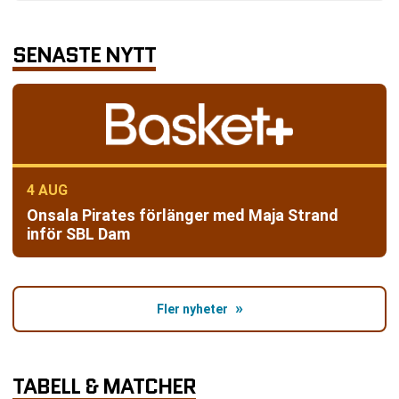
UPPFLYTTNING OCH NEDFLYTTNING
HISTORIK OCH NAMN
SENASTE NYTT
UTVALDA SÄSONGER I LIGANS HISTORIA
LULEÅ BASKETS PRESTATIONER
FRAMTRÄDANDE LAG SÄSONGEN 2025/2026
NYARE FÖRÄNDRINGAR I LIGAN
PUBLIK OCH MEDIEBEVAKNING
VAD TITELN INNEBÄR
4 AUG
Onsala Pirates förlänger med Maja Strand
inför SBL Dam
Fler nyheter
TABELL & MATCHER