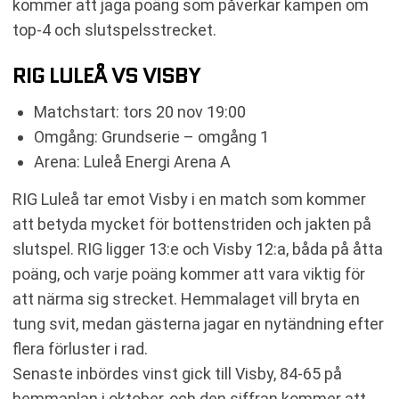
kommer att jaga poäng som påverkar kampen om
top-4 och slutspelsstrecket.
RIG LULEÅ VS VISBY
Matchstart: tors 20 nov 19:00
Omgång: Grundserie – omgång 1
Arena: Luleå Energi Arena A
RIG Luleå tar emot Visby i en match som kommer
att betyda mycket för bottenstriden och jakten på
slutspel. RIG ligger 13:e och Visby 12:a, båda på åtta
poäng, och varje poäng kommer att vara viktig för
att närma sig strecket. Hemmalaget vill bryta en
tung svit, medan gästerna jagar en nytändning efter
flera förluster i rad.
Senaste inbördes vinst gick till Visby, 84-65 på
hemmaplan i oktober, och den siffran kommer att