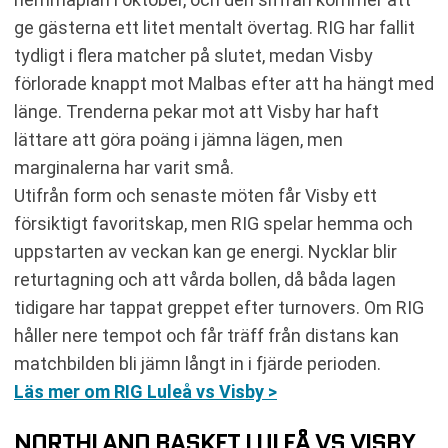
ge gästerna ett litet mentalt övertag. RIG har fallit
tydligt i flera matcher på slutet, medan Visby
förlorade knappt mot Malbas efter att ha hängt med
länge. Trenderna pekar mot att Visby har haft
lättare att göra poäng i jämna lägen, men
marginalerna har varit små.
Utifrån form och senaste möten får Visby ett
försiktigt favoritskap, men RIG spelar hemma och
uppstarten av veckan kan ge energi. Nycklar blir
returtagning och att vårda bollen, då båda lagen
tidigare har tappat greppet efter turnovers. Om RIG
håller nere tempot och får träff från distans kan
matchbilden bli jämn långt in i fjärde perioden.
Läs mer om RIG Luleå vs Visby >
NORTHLAND BASKET LULEÅ VS VISBY