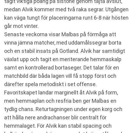
tagit viktiga poäng på sistone genom tajta avslut,
medan Alvik kommer med två raka segrar. Utgången
kan väga tungt för placeringarna runt 6-8 när hösten
går mot vinter.
Senaste veckorna visar Malbas på förmåga att
vinna jämna matcher, med uddamålssegrar borta
och en stabil insats på Gotland. Alvik har samtidigt
växlat upp och tagit en meriterande hemmaskalp
samt en kontrollerad bortaseger. Det talar för en
matchbild där båda lagen vill få stopp först och
därefter spela metodiskt i set offense.
Favoritskapet landar marginellt åt Alvik på form,
men hemmaplan och resfria ben ger Malbas en
tydlig chans. Returtagningen under egen korg och
att hålla nere andrachanser blir centralt för
hemmalaget. För Alvik kan stabil spacing och