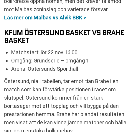
bollrörelse öppna hörnen, men det kräver tålamod
mot Malbas zoninslag och varierade försvar.
Läs mer om Malbas vs Alvik BBK >
KFUM ÖSTERSUND BASKET VS BRAHE
BASKET
Matchstart: lör 22 nov 16:00
Omgång: Grundserie – omgång 1
Arena: Östersunds Sporthall
Östersund, nia i tabellen, tar emot tian Brahe i en
match som kan förstärka positionen i racet om
slutspel. Östersund kommer från en stark
bortaseger mot ett topplag och vill bygga på den
prestationen hemma. Brahe har blandat resultaten
men visat att de kan vinna jämna matcher och hålla
sig inom enstaka bollinnehav.