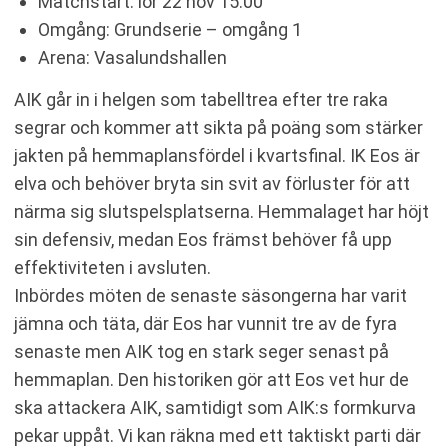
Matchstart: lör 22 nov 15:00
Omgång: Grundserie – omgång 1
Arena: Vasalundshallen
AIK går in i helgen som tabelltrea efter tre raka
segrar och kommer att sikta på poäng som stärker
jakten på hemmaplansfördel i kvartsfinal. IK Eos är
elva och behöver bryta sin svit av förluster för att
närma sig slutspelsplatserna. Hemmalaget har höjt
sin defensiv, medan Eos främst behöver få upp
effektiviteten i avsluten.
Inbördes möten de senaste säsongerna har varit
jämna och täta, där Eos har vunnit tre av de fyra
senaste men AIK tog en stark seger senast på
hemmaplan. Den historiken gör att Eos vet hur de
ska attackera AIK, samtidigt som AIK:s formkurva
pekar uppåt. Vi kan räkna med ett taktiskt parti där