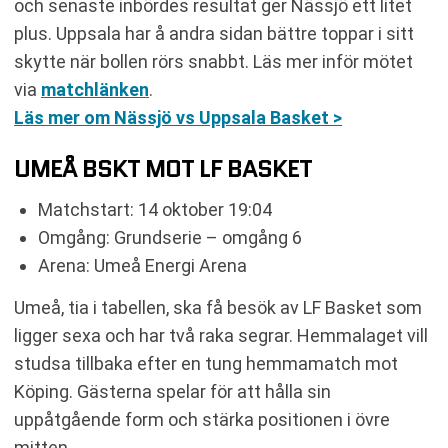
och senaste inbördes resultat ger Nässjö ett litet
plus. Uppsala har å andra sidan bättre toppar i sitt
skytte när bollen rörs snabbt. Läs mer inför mötet
via
matchlänken
.
Läs mer om Nässjö vs Uppsala Basket >
UMEÅ BSKT MOT LF BASKET
Matchstart: 14 oktober 19:04
Omgång: Grundserie – omgång 6
Arena: Umeå Energi Arena
Umeå, tia i tabellen, ska få besök av LF Basket som
ligger sexa och har två raka segrar. Hemmalaget vill
studsa tillbaka efter en tung hemmamatch mot
Köping. Gästerna spelar för att hålla sin
uppåtgående form och stärka positionen i övre
mitten.