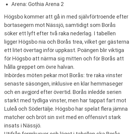
Arena: Gothia Arena 2
Högsbo kommer att gå in med självförtroende efter
bortasegern mot Nässjö, samtidigt som Borås
söker ett lyft efter två raka nederlag. I tabellen
ligger Högsbo nia och Borås trea, vilket ger gästerna
ett litet övertag inför uppkast. Poängen blir viktiga
för Högsbo att närma sig mitten och för Borås att
hålla greppet om övre halvan.
Inbördes möten pekar mot Borås: tre raka vinster
senaste säsongen, inklusive en klar hemmaseger
och en avgjord efter övertid. Borås inledde serien
starkt med tydliga vinster, men har tappat fart mot
Luleå och Södertälje. Högsbo har spelat flera jämna
matcher och bröt sin svit med en offensivt stark
insats i Nässjö.
Utifrån formkurvor och läget i tabellen ska Borås