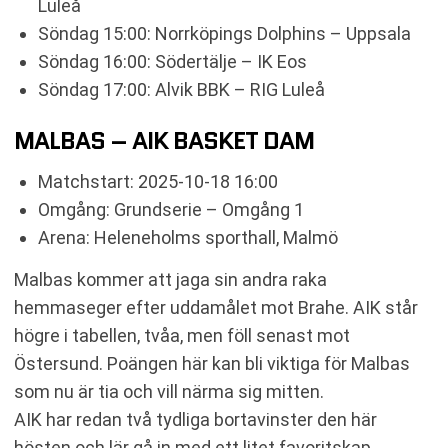
Luleå
Söndag 15:00: Norrköpings Dolphins – Uppsala
Söndag 16:00: Södertälje – IK Eos
Söndag 17:00: Alvik BBK – RIG Luleå
MALBAS – AIK BASKET DAM
Matchstart: 2025-10-18 16:00
Omgång: Grundserie – Omgång 1
Arena: Heleneholms sporthall, Malmö
Malbas kommer att jaga sin andra raka
hemmaseger efter uddamålet mot Brahe. AIK står
högre i tabellen, tvåa, men föll senast mot
Östersund. Poängen här kan bli viktiga för Malbas
som nu är tia och vill närma sig mitten.
AIK har redan två tydliga bortavinster den här
hösten och lär gå in med ett litet favoritskap.