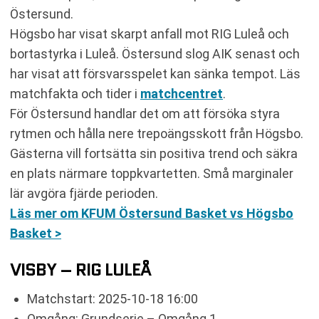
Östersund.
Högsbo har visat skarpt anfall mot RIG Luleå och
bortastyrka i Luleå. Östersund slog AIK senast och
har visat att försvarsspelet kan sänka tempot. Läs
matchfakta och tider i
matchcentret
.
För Östersund handlar det om att försöka styra
rytmen och hålla nere trepoängsskott från Högsbo.
Gästerna vill fortsätta sin positiva trend och säkra
en plats närmare toppkvartetten. Små marginaler
lär avgöra fjärde perioden.
Läs mer om KFUM Östersund Basket vs Högsbo
Basket >
VISBY – RIG LULEÅ
Matchstart: 2025-10-18 16:00
Omgång: Grundserie – Omgång 1