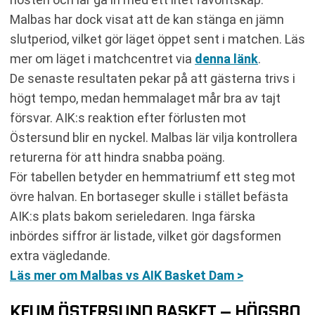
Malbas har dock visat att de kan stänga en jämn
slutperiod, vilket gör läget öppet sent i matchen. Läs
mer om läget i matchcentret via
denna länk
.
De senaste resultaten pekar på att gästerna trivs i
högt tempo, medan hemmalaget mår bra av tajt
försvar. AIK:s reaktion efter förlusten mot
Östersund blir en nyckel. Malbas lär vilja kontrollera
returerna för att hindra snabba poäng.
För tabellen betyder en hemmatriumf ett steg mot
övre halvan. En bortaseger skulle i stället befästa
AIK:s plats bakom serieledaren. Inga färska
inbördes siffror är listade, vilket gör dagsformen
extra vägledande.
Läs mer om Malbas vs AIK Basket Dam >
KFUM ÖSTERSUND BASKET – HÖGSBO