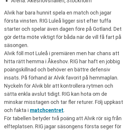
Arena: Åkeshovshallen, Stockholm
Alvik har bara hunnit spela en match och jagar
första vinsten. RIG Luleå ligger sist efter tuffa
starter och spelar även dagen före på Gotland. Det
gör detta möte viktigt för båda när de vill få fart på
säsongen.
Alvik föll mot Luleå i premiären men har chans att
hitta rätt hemma i Åkeshov. RIG har haft en jobbig
poängskillnad och behöver en bättre defensiv
insats. På förhand är Alvik favorit på hemmaplan.
Nyckeln för Alvik blir att kontrollera rytmen och
sätta enkla avslut tidigt. RIG kan hota om de
minskar misstagen och tar fler returer. Följ uppkast
och fakta i
matchcentret
.
För tabellen betyder två poäng att Alvik rör sig från
elfteplatsen. RIG jagar säsongens första seger för