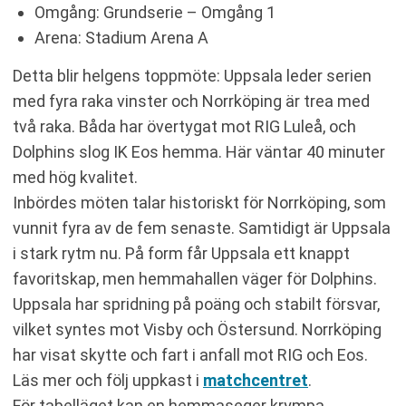
Omgång: Grundserie – Omgång 1
Arena: Stadium Arena A
Detta blir helgens toppmöte: Uppsala leder serien
med fyra raka vinster och Norrköping är trea med
två raka. Båda har övertygat mot RIG Luleå, och
Dolphins slog IK Eos hemma. Här väntar 40 minuter
med hög kvalitet.
Inbördes möten talar historiskt för Norrköping, som
vunnit fyra av de fem senaste. Samtidigt är Uppsala
i stark rytm nu. På form får Uppsala ett knappt
favoritskap, men hemmahallen väger för Dolphins.
Uppsala har spridning på poäng och stabilt försvar,
vilket syntes mot Visby och Östersund. Norrköping
har visat skytte och fart i anfall mot RIG och Eos.
Läs mer och följ uppkast i
matchcentret
.
För tabelläget kan en hemmaseger krympa