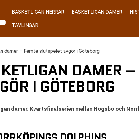
BASKETLIGAN HERRAR
BASKETLIGAN DAMER
HIS
TÄVLINGAR
an damer – Femte slutspelet avgör i Göteborg
SKETLIGAN DAMER –
GÖR I GÖTEBORG
igan damer. Kvartsfinalserien mellan Högsbo och Norrk
ORRKÖPINGS DOLPHINS