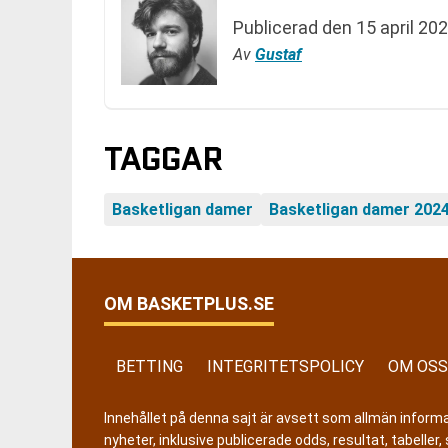
Publicerad den
15 april 202
Av
Gustaf
TAGGAR
Basketligan damer
Basketligan damer 202
OM BASKETPLUS.SE
BETTING
INTEGRITETSPOLICY
OM OSS
Innehållet på denna sajt är avsett som allmän informatio
nyheter, inklusive publicerade odds, resultat, tabell