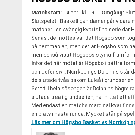
Matchstart:
14 april kl. 19:00
Omgång:
Slu
Slutspelet i Basketligan damer går vidare 
matcher i en svängig kvartsfinalserie där 
Senast de möttes var det Högsbo som tog 
på hemmaplan, men det är Högsbo som har ö
men också visat Högsbos styrka framför
Inför det här mötet är Högsbo i bättre for
och defensivt. Norrköpings Dolphins står där
de slutade tvåa bakom Luleå i grundserien.
Sett till hela säsongen är Dolphins högre
slutade trea i grundserien, har hittat ett e
Med endast en matchs marginal kvar finns 
en plats i nästa runda. Mycket står på spel
Läs mer om Högsbo Basket vs Norrköping