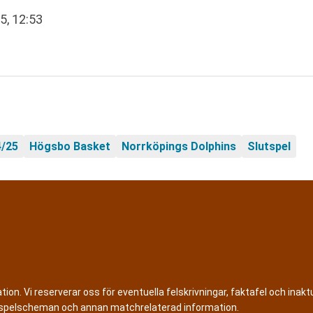
5, 12:53
4/25
Högsbo Basket
Norrköpings Dolphins
Slutspel
n. Vi reserverar oss för eventuella felskrivningar, faktafel och inaktue
er, spelscheman och annan matchrelaterad information.