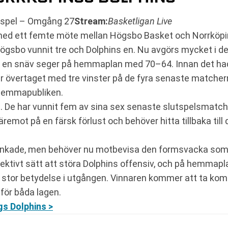
tspel – Omgång 27
Stream:
Basketligan Live
med ett femte möte mellan Högsbo Basket och Norrköpings
Högsbo vunnit tre och Dolphins en. Nu avgörs mycket i 
en snäv seger på hemmaplan med 70–64. Innan det hade
vertaget med tre vinster på de fyra senaste matcherna i
 hemmapubliken.
m. De har vunnit fem av sina sex senaste slutspelsmatche
emot på en färsk förlust och behöver hitta tillbaka till 
 rankade, men behöver nu motbevisa den formsvacka som v
ffektivt sätt att störa Dolphins offensiv, och på hemmapla
stor betydelse i utgången. Vinnaren kommer att ta kom
 för båda lagen.
s Dolphins >