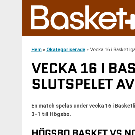
Hem
»
Okategoriserade
»
Vecka 16 i Basketlig
VECKA 16 I BA
SLUTSPELET AV
En match spelas under vecka 16 i Basketl
3–1 till Högsbo.
HÖGSBO BASKET VS N