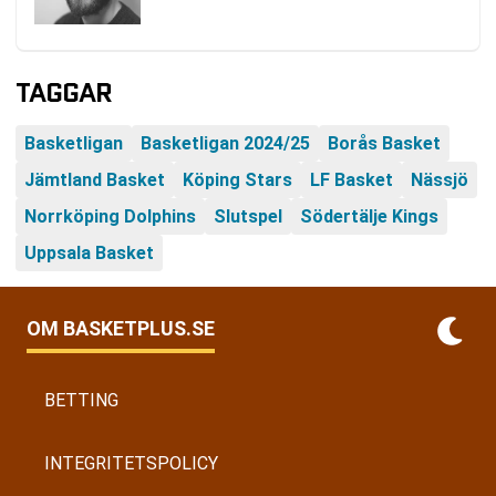
TAGGAR
Basketligan
Basketligan 2024/25
Borås Basket
Jämtland Basket
Köping Stars
LF Basket
Nässjö
Norrköping Dolphins
Slutspel
Södertälje Kings
Uppsala Basket
OM BASKETPLUS.SE
BETTING
INTEGRITETSPOLICY