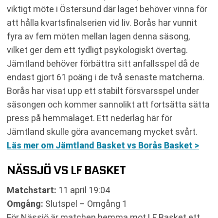
viktigt möte i Östersund där laget behöver vinna för
att hålla kvartsfinalserien vid liv. Borås har vunnit
fyra av fem möten mellan lagen denna säsong,
vilket ger dem ett tydligt psykologiskt övertag.
Jämtland behöver förbättra sitt anfallsspel då de
endast gjort 61 poäng i de två senaste matcherna.
Borås har visat upp ett stabilt försvarsspel under
säsongen och kommer sannolikt att fortsätta sätta
press på hemmalaget. Ett nederlag här för
Jämtland skulle göra avancemang mycket svårt.
Läs mer om Jämtland Basket vs Borås Basket >
NÄSSJÖ VS LF BASKET
Matchstart:
11 april 19:04
Omgång:
Slutspel – Omgång 1
För Nässjö är matchen hemma mot LF Basket ett