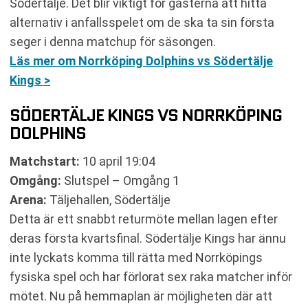
Södertälje. Det blir viktigt för gästerna att hitta
alternativ i anfallsspelet om de ska ta sin första
seger i denna matchup för säsongen.
Läs mer om Norrköping Dolphins vs Södertälje
Kings >
SÖDERTÄLJE KINGS VS NORRKÖPING
DOLPHINS
Matchstart:
10 april 19:04
Omgång:
Slutspel – Omgång 1
Arena:
Täljehallen, Södertälje
Detta är ett snabbt returmöte mellan lagen efter
deras första kvartsfinal. Södertälje Kings har ännu
inte lyckats komma till rätta med Norrköpings
fysiska spel och har förlorat sex raka matcher inför
mötet. Nu på hemmaplan är möjligheten där att