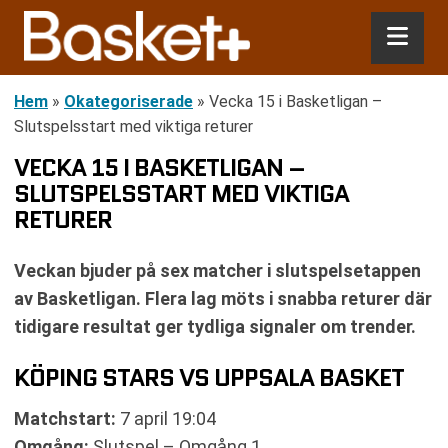
Hem
»
Okategoriserade
»
Vecka 15 i Basketligan –
Slutspelsstart med viktiga returer
VECKA 15 I BASKETLIGAN –
SLUTSPELSSTART MED VIKTIGA
RETURER
Veckan bjuder på sex matcher i slutspelsetappen
av Basketligan. Flera lag möts i snabba returer där
tidigare resultat ger tydliga signaler om trender.
KÖPING STARS VS UPPSALA BASKET
Matchstart:
7 april 19:04
Omgång:
Slutspel – Omgång 1