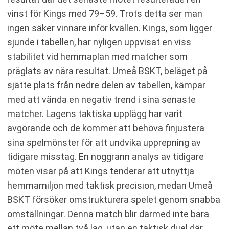
vinst för Kings med 79–59. Trots detta ser man
ingen säker vinnare inför kvällen. Kings, som ligger
sjunde i tabellen, har nyligen uppvisat en viss
stabilitet vid hemmaplan med matcher som
präglats av nära resultat. Umeå BSKT, beläget på
sjätte plats från nedre delen av tabellen, kämpar
med att vända en negativ trend i sina senaste
matcher. Lagens taktiska upplägg har varit
avgörande och de kommer att behöva finjustera
sina spelmönster för att undvika upprepning av
tidigare misstag. En noggrann analys av tidigare
möten visar på att Kings tenderar att utnyttja
hemmamiljön med taktisk precision, medan Umeå
BSKT försöker omstrukturera spelet genom snabba
omställningar. Denna match blir därmed inte bara
ett möte mellan två lag, utan en taktisk duel där