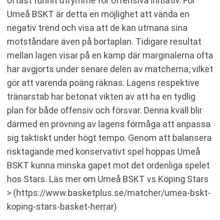
oftast funnit utrymme för offensiva initiativ. För
Umeå BSKT är detta en möjlighet att vända en
negativ trend och visa att de kan utmana sina
motståndare även på bortaplan. Tidigare resultat
mellan lagen visar på en kamp där marginalerna ofta
har avgjorts under senare delen av matcherna, vilket
gör att varenda poäng räknas. Lagens respektive
tränarstab har betonat vikten av att ha en tydlig
plan för både offensiv och försvar. Denna kväll blir
därmed en prövning av lagens förmåga att anpassa
sig taktiskt under högt tempo. Genom att balansera
risktagande med konservativt spel hoppas Umeå
BSKT kunna minska gapet mot det ordenliga spelet
hos Stars. Läs mer om Umeå BSKT vs Köping Stars
> (https://www.basketplus.se/matcher/umea-bskt-
koping-stars-basket-herrar)