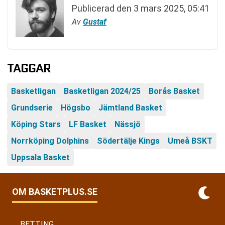
Publicerad den
3 mars 2025, 05:41
Av
Gustaf
TAGGAR
Basketligan
Basketligan 2024/25
Borås Basket
Grundserie
Högsbo
Jämtland Basket
Köping Stars
LF Basket
Nässjö
Norrköping Dolphins
Södertälje Kings
Umeå BSKT
Uppsala Basket
OM BASKETPLUS.SE
BETTING