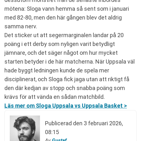
mötena: Sloga vann hemma så sent som i januari
med 82-80, men den här gången blev det aldrig
samma nerv.
Det sticker ut att segermarginalen landar på 20
poäng i ett derby som nyligen varit betydligt
jämnare, och det säger något om hur mycket
starten betyder i de här matcherna. När Uppsala väl
hade byggt ledningen kunde de spela mer
disciplinerat, och Sloga fick jaga utan att riktigt få
den där kedjan av stopp och snabba poäng som
krävs för att vända en sådan matchbild.
Läs mer om Sloga Uppsala vs Uppsala Basket >
Publicerad den
3 februari 2026,
08:15
Av
Gustaf