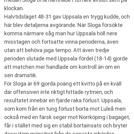
klockan.
Halvtidsläget 48-31 gav Uppsala en trygg kudde, och
här blev detaljerna avgörande. När Sloga försökte
komma närmare såg man hur Uppsala höll nere
misstagen och fortsatte vinna perioderna, även
utan att behöva jaga tempo. Att även tredje
perioden slutade med Uppsala-fördel (18-14) gjorde
att matchen mer handlade om kontroll än om en
sen dramatik.
För Sloga är 69 gjorda poäng ett kvitto på en kväll
där offensiven inte riktigt hittade rytmen, och
resultatet innebär en fjärde raka förlust. Uppsala,
som kom från en tung förlust borta mot Luleå men
också med en färsk seger mot Norrköping i bagaget,
får i stället med sig en stabil bortainsats och bryter
dessutom mönstret från de senaste inbördes