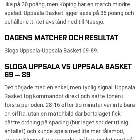
lika på 30 poäng, men Köping har en match mindre
spelad. Uppsala Basket ligger sexa på 36 poäng och
behåller ett litet avstånd ned till Nässjö.
DAGENS MATCHER OCH RESULTAT
Sloga Uppsala-Uppsala Basket 69-89.
SLOGA UPPSALA VS UPPSALA BASKET
69 – 89
Det började med en enkel, men tydlig signal: Uppsala
Basket tog kommandot direkt och satte tonen i
första perioden. 28-16 efter tio minuter var inte bara
en siffra, utan en matchbild där bortalaget fick
bättre ordning på spacing (hur laget sprider ut sig i
anfallet) och kunde spela med lite mer tålamod,
medan Sloga ofta hamnade i tuffare avslut sent på