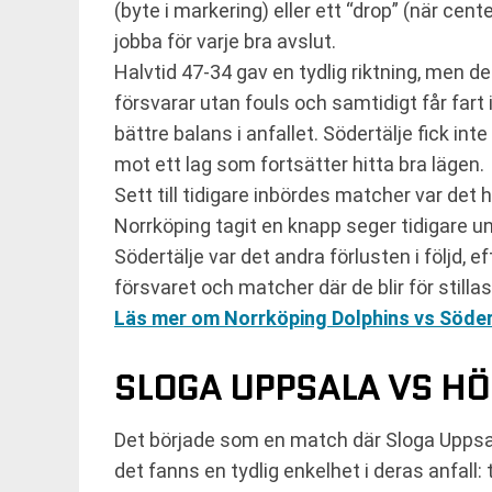
(byte i markering) eller ett “drop” (när cent
jobba för varje bra avslut.
Halvtid 47-34 gav en tydlig riktning, men d
försvarar utan fouls och samtidigt får far
bättre balans i anfallet. Södertälje fick int
mot ett lag som fortsätter hitta bra lägen.
Sett till tidigare inbördes matcher var de
Norrköping tagit en knapp seger tidigare u
Södertälje var det andra förlusten i följd, 
försvaret och matcher där de blir för stillas
Läs mer om Norrköping Dolphins vs Södert
SLOGA UPPSALA VS HÖ
Det började som en match där Sloga Uppsala
det fanns en tydlig enkelhet i deras anfall: