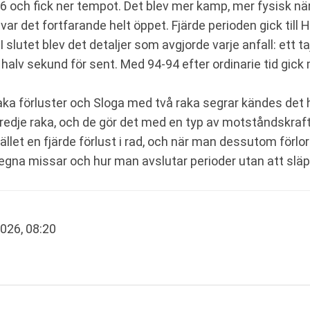
 och fick ner tempot. Det blev mer kamp, mer fysisk nä
 var det fortfarande helt öppet. Fjärde perioden gick till
I slutet blev det detaljer som avgjorde varje anfall: ett t
n halv sekund för sent. Med 94-94 efter ordinarie tid gick
ka förluster och Sloga med två raka segrar kändes det h
tredje raka, och de gör det med en typ av motståndskraft
ället en fjärde förlust i rad, och när man dessutom förl
r egna missar och hur man avslutar perioder utan att slä
2026, 08:20