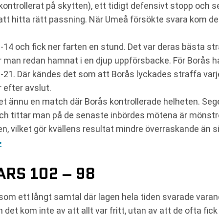
ontrollerat på skytten), ett tidigt defensivt stopp och se
tt hitta rätt passning. När Umeå försökte svara kom de s
14 och fick ner farten en stund. Det var deras bästa st
r man redan hamnat i en djup uppförsbacke. För Borås hand
-21. Där kändes det som att Borås lyckades straffa varje
 efter avslut.
et ännu en match där Borås kontrollerade helheten. Sege
Och tittar man på de senaste inbördes mötena är mönstret 
, vilket gör kvällens resultat mindre överraskande än si
>
ARS 102 – 98
om ett långt samtal där lagen hela tiden svarade varand
et kom inte av att allt var fritt, utan av att de ofta fick 