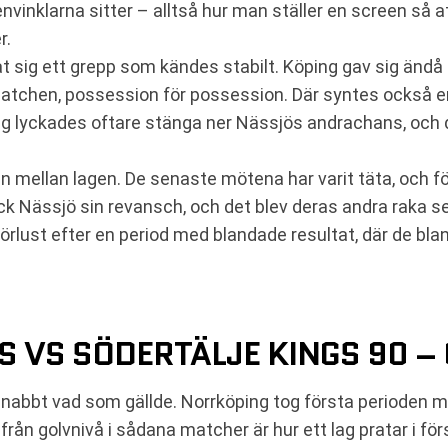
reenvinklarna sitter – alltså hur man ställer en screen så
r.
t sig ett grepp som kändes stabilt. Köping gav sig ändå 
matchen, possession för possession. Där syntes också en 
ping lyckades oftare stänga ner Nässjös andrachans, och 
en mellan lagen. De senaste mötena har varit täta, och 
Nässjö sin revansch, och det blev deras andra raka seg
örlust efter en period med blandade resultat, där de bl
 VS SÖDERTÄLJE KINGS 90 – 
 snabbt vad som gällde. Norrköping tog första perioden
 från golvnivå i sådana matcher är hur ett lag pratar i f