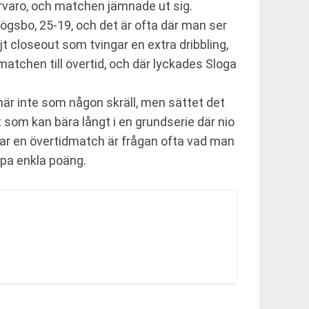
rvaro, och matchen jämnade ut sig.
 Högsbo, 25-19, och det är ofta där man ser
ajt closeout som tvingar en extra dribbling,
 matchen till övertid, och där lyckades Sloga
är inte som någon skräll, men sättet det
 som kan bära långt i en grundserie där nio
orar en övertidmatch är frågan ofta vad man
ppa enkla poäng.