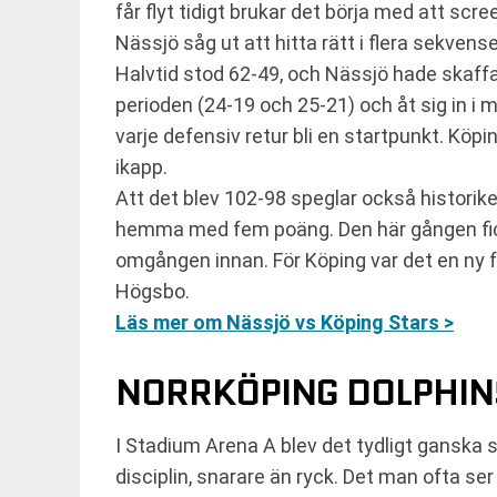
får flyt tidigt brukar det börja med att sc
Nässjö såg ut att hitta rätt i flera sekvense
Halvtid stod 62-49, och Nässjö hade skaffa
perioden (24-19 och 25-21) och åt sig in i 
varje defensiv retur bli en startpunkt. Kö
ikapp.
Att det blev 102-98 speglar också historik
hemma med fem poäng. Den här gången fick 
omgången innan. För Köping var det en ny f
Högsbo.
Läs mer om Nässjö vs Köping Stars >
NORRKÖPING DOLPHINS
I Stadium Arena A blev det tydligt ganska
disciplin, snarare än ryck. Det man ofta ser