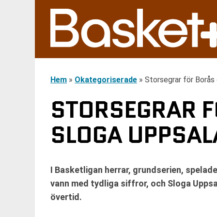
Hem
»
Okategoriserade
»
Storsegrar för Borås 
STORSEGRAR F
SLOGA UPPSALA
I Basketligan herrar, grundserien, spela
vann med tydliga siffror, och Sloga Upp
övertid.