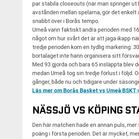
par stabila closeouts (när man springer ut k
avstånden mellan spelarna, gör det enkelt a
snabbt över i Borås tempo.
Umeå vann faktiskt andra perioden med 16-
något om hur svårt det är att jaga ikapp nä
tredje perioden kom en tydlig markering: 30
bortalaget inte hann organisera sitt försvar
Med 93 gjorda och bara 65 insläppta blev d
medan Umeå tog sin tredje förlust i följd. 
gånger, både nu och tidigare under säsongen
Läs mer om Borås Basket vs Umeå BSKT 
NÄSSJÖ VS KÖPING ST
Den här matchen hade en annan puls, mer s
poäng i första perioden. Det är mycket, men d