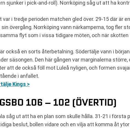
ern sjunker i pick-and-roll). Norrköping såg ut att ha kontr
et var i tredje perioden matchen gled över. 29-15 där är 
t i sin övergång. Norrköping vann närkamperna, tog fler 
e samma flyt som i vissa tidigare möten, och när skotten i
t här också en sorts återbetalning. Södertälje vann i bö
nder säsongen. Den här gången var marginalerna större, o
efter att de också föll mot Luleå nyligen, och formen svaja
tående i anfallet.
älje Kings >
GSBO 106 – 102 (ÖVERTID)
 såg ut att ha en plan som skulle hålla. 31-21 i första
 tidiga beslut, bollen vidare och en vilja att komma åt yt