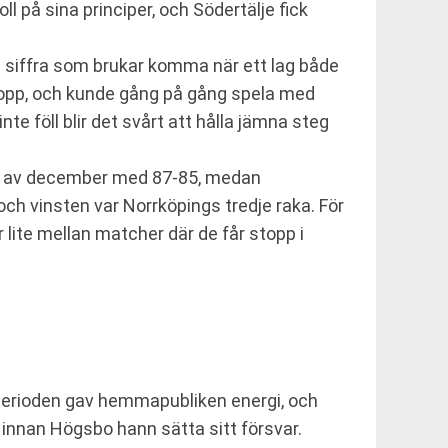
oll på sina principer, och Södertälje fick
en siffra som brukar komma när ett lag både
stopp, och kunde gång på gång spela med
nte föll blir det svårt att hålla jämna steg
rjan av december med 87-85, medan
ch vinsten var Norrköpings tredje raka. För
r lite mellan matcher där de får stopp i
 perioden gav hemmapubliken energi, och
or innan Högsbo hann sätta sitt försvar.