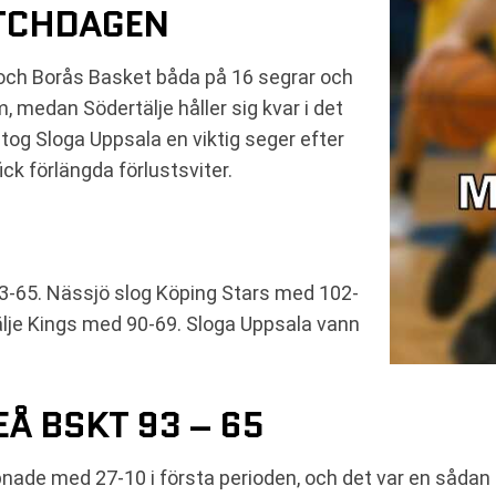
ATCHDAGEN
 och Borås Basket båda på 16 segrar och
, medan Södertälje håller sig kvar i det
 tog Sloga Uppsala en viktig seger efter
k förlängda förlustsviter.
65. Nässjö slog Köping Stars med 102-
lje Kings med 90-69. Sloga Uppsala vann
Å BSKT 93 – 65
ppnade med 27-10 i första perioden, och det var en sådan