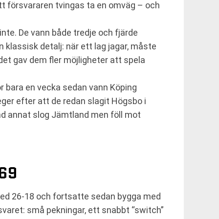
 att försvararen tvingas ta en omväg – och
inte. De vann både tredje och fjärde
klassisk detalj: när ett lag jagar, måste
det gav dem fler möjligheter att spela
för bara en vecka sedan vann Köping
er efter att de redan slagit Högsbo i
and annat slog Jämtland men föll mot
69
 med 26-18 och fortsatte sedan bygga med
örsvaret: små pekningar, ett snabbt “switch”