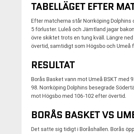
TABELLÄGET EFTER M
Efter matcherna står Norrköping Dolphins
5 förluster. Luleå och Jämtland jagar bakom
övre skiktet trots en tung kväll. Längre ned
övertid, samtidigt som Högsbo och Umeå fic
RESULTAT
Borås Basket vann mot Umeå BSKT med 93-
98. Norrköping Dolphins besegrade Södertä
mot Högsbo med 106-102 efter övertid.
BORÅS BASKET VS UME
Det satte sig tidigt i Boråshallen. Borås ö