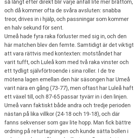
så långt efter direkt blir varje anfall lite mer bråttom,
och då kommer ofta de svåra avsluten: snabba
treor, drives in i hjälp, och passningar som kommer
en halv sekund för sent.
Umeå hade fyra raka förluster med sig in, och den
här matchen blev den femte. Samtidigt är det viktigt
att vara rättvis med kontexten: motståndet har
varit tufft, och Luleå kom med två raka vinster och
ett tydligt självförtroende i sina roller. I de tre
mötena lagen emellan den här säsongen har Umeå
varit nära en gång (73-77), men oftast har Luleå haft
ett växel till, och 87-65 passar tyvärr in i den linjen.
Umeå vann faktiskt både andra och tredje perioden
nästan på lika villkor (24-18 och 19-18), och där
fanns sekvenser som gav lite hopp. Man fick bättre
ordning på returtagningen och kunde sätta bollen i