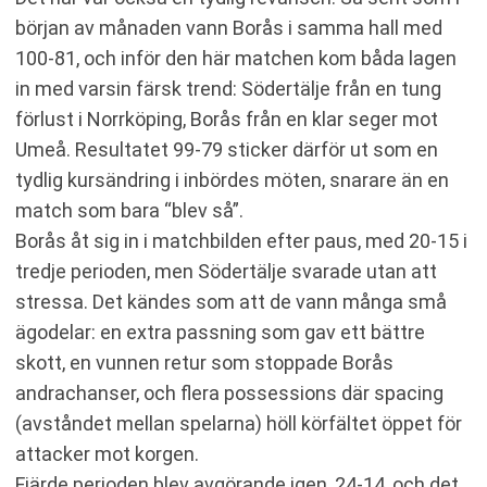
början av månaden vann Borås i samma hall med
100-81, och inför den här matchen kom båda lagen
in med varsin färsk trend: Södertälje från en tung
förlust i Norrköping, Borås från en klar seger mot
Umeå. Resultatet 99-79 sticker därför ut som en
tydlig kursändring i inbördes möten, snarare än en
match som bara “blev så”.
Borås åt sig in i matchbilden efter paus, med 20-15 i
tredje perioden, men Södertälje svarade utan att
stressa. Det kändes som att de vann många små
ägodelar: en extra passning som gav ett bättre
skott, en vunnen retur som stoppade Borås
andrachanser, och flera possessions där spacing
(avståndet mellan spelarna) höll körfältet öppet för
attacker mot korgen.
Fjärde perioden blev avgörande igen, 24-14, och det