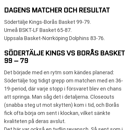
DAGENS MATCHER OCH RESULTAT
Södertälje Kings-Borås Basket 99-79.
Umeå BSKT-LF Basket 65-87.
Uppsala Basket-Norrköping Dolphins 83-76.
SÖDERTÄLJE KINGS VS BORÅS BASKET
99 – 79
Det började med en rytm som kändes planerad:
Södertälje tog tidigt grepp om matchen med en 36-
19-period, där varje stopp i försvaret blev en chans
att springa. Man såg det i detaljerna. Closeouts
(snabba steg ut mot skytten) kom i tid, och Borås
fick ofta börja om sent i klockan, vilket sänkte
kvaliteten på deras avslut.
Det här var också en tydlig revansch. Så sent som i