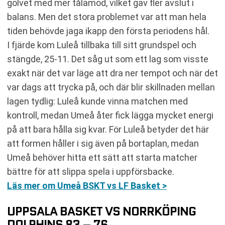
golvet med mer tålamod, vilket gav fler avslut i
balans. Men det stora problemet var att man hela
tiden behövde jaga ikapp den första periodens hål.
I fjärde kom Luleå tillbaka till sitt grundspel och
stängde, 25-11. Det såg ut som ett lag som visste
exakt när det var läge att dra ner tempot och när det
var dags att trycka på, och där blir skillnaden mellan
lagen tydlig: Luleå kunde vinna matchen med
kontroll, medan Umeå åter fick lägga mycket energi
på att bara hålla sig kvar. För Luleå betyder det här
att formen håller i sig även på bortaplan, medan
Umeå behöver hitta ett sätt att starta matcher
bättre för att slippa spela i uppförsbacke.
Läs mer om Umeå BSKT vs LF Basket >
UPPSALA BASKET VS NORRKÖPING
DOLPHINS 83 – 76