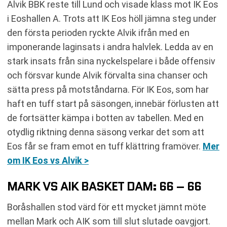
Alvik BBK reste till Lund och visade klass mot IK Eos
i Eoshallen A. Trots att IK Eos höll jämna steg under
den första perioden ryckte Alvik ifrån med en
imponerande laginsats i andra halvlek. Ledda av en
stark insats från sina nyckelspelare i både offensiv
och försvar kunde Alvik förvalta sina chanser och
sätta press på motståndarna. För IK Eos, som har
haft en tuff start på säsongen, innebär förlusten att
de fortsätter kämpa i botten av tabellen. Med en
otydlig riktning denna säsong verkar det som att
Eos får se fram emot en tuff klättring framöver.
Mer
om IK Eos vs Alvik >
MARK VS AIK BASKET DAM: 66 – 66
Boråshallen stod värd för ett mycket jämnt möte
mellan Mark och AIK som till slut slutade oavgjort.