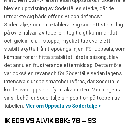
Matchen i USIF Arena mellan Uppsala och Södertälje
blev en uppvisning av Södertäljes styrka, där de
utmärkte sig både offensivt och defensivt.
Södertälje, som har etablerat sig som ett starkt lag
på övre halvan av tabellen, tog tidigt kommandot
och gick inte att stoppa, mycket tack vare ett
stabilt skytte från trepoängslinjen. För Uppsala, som
kämpar för att hitta stabilitet i årets säsong, blev
det ännu en frustrerande eftermiddag. Detta möte
var också en revansch för Södertälje sedan lagens
intensiva slutspelsmatcher i våras, där Södertälje
körde över Uppsala i fyra raka möten. Med dagens
vinst behåller Södertälje sin position på toppen av
tabellen.
Mer om Uppsala vs Södertälje >
IK EOS VS ALVIK BBK: 76 – 93