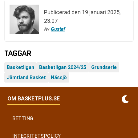
Publicerad den
19 januari 2025,
23:07
Av
Gustaf
TAGGAR
Basketligan
Basketligan 2024/25
Grundserie
Jämtland Basket
Nässjö
OM BASKETPLUS.SE
BETTING
INTEGRITETSPOLICY