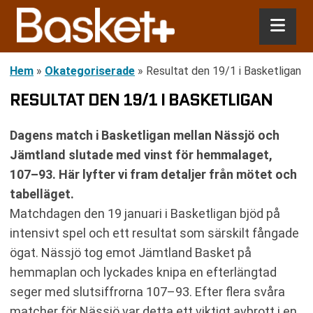
Hem
»
Okategoriserade
»
Resultat den 19/1 i Basketligan
RESULTAT DEN 19/1 I BASKETLIGAN
Dagens match i Basketligan mellan Nässjö och
Jämtland slutade med vinst för hemmalaget,
107–93. Här lyfter vi fram detaljer från mötet och
tabelläget.
Matchdagen den 19 januari i Basketligan bjöd på
intensivt spel och ett resultat som särskilt fångade
ögat. Nässjö tog emot Jämtland Basket på
hemmaplan och lyckades knipa en efterlängtad
seger med slutsiffrorna 107–93. Efter flera svåra
matcher för Nässjö var detta ett viktigt avbrott i en