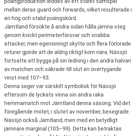
poängproduktion leddes av ett starkt samspel
mellan deras guard och forwards, vilket resulterade i
en hög och stabil poängskörd.
Jämtland försökte å andra sidan hålla jämna steg
genom kvickt perimeterförsvar och snabba
attacker, men egensinnigt skytte och flera förlorade
returer gjorde att de aldrig riktigt kom nära. Nässjö
fortsatte att bygga på sin ledning i den andra halvan
av matchen och säkrade till slut en övertygande
vinst med 107–93.
Denna seger var särskilt symbolisk för Nässjö
eftersom de lyckats vinna sin andra raka
hemmamatch mot Jämtland denna säsong. Vid det
föregående mötet, i slutet av november, besegrade
Nässjö också Jämtland, men med en betydligt
jämnare marginal (105–99). Detta kan betraktas