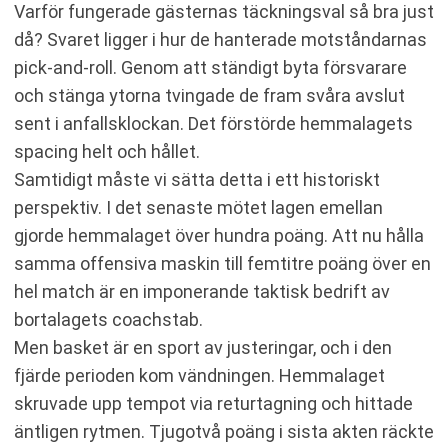
Varför fungerade gästernas täckningsval så bra just
då? Svaret ligger i hur de hanterade motståndarnas
pick-and-roll. Genom att ständigt byta försvarare
och stänga ytorna tvingade de fram svåra avslut
sent i anfallsklockan. Det förstörde hemmalagets
spacing helt och hållet.
Samtidigt måste vi sätta detta i ett historiskt
perspektiv. I det senaste mötet lagen emellan
gjorde hemmalaget över hundra poäng. Att nu hålla
samma offensiva maskin till femtitre poäng över en
hel match är en imponerande taktisk bedrift av
bortalagets coachstab.
Men basket är en sport av justeringar, och i den
fjärde perioden kom vändningen. Hemmalaget
skruvade upp tempot via returtagning och hittade
äntligen rytmen. Tjugotvå poäng i sista akten räckte