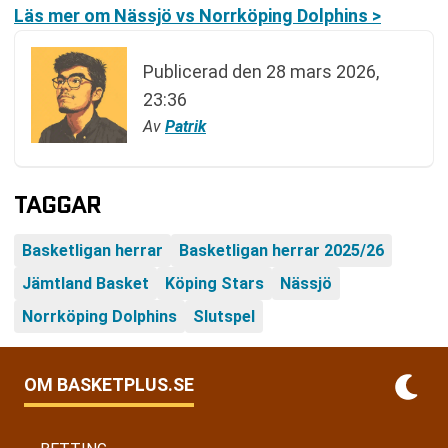
Läs mer om Nässjö vs Norrköping Dolphins >
Publicerad den
28 mars 2026,
23:36
Av
Patrik
TAGGAR
Basketligan herrar
Basketligan herrar 2025/26
Jämtland Basket
Köping Stars
Nässjö
Norrköping Dolphins
Slutspel
OM BASKETPLUS.SE