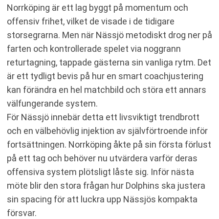
Norrköping är ett lag byggt på momentum och
offensiv frihet, vilket de visade i de tidigare
storsegrarna. Men när Nässjö metodiskt drog ner på
farten och kontrollerade spelet via noggrann
returtagning, tappade gästerna sin vanliga rytm. Det
är ett tydligt bevis på hur en smart coachjustering
kan förändra en hel matchbild och störa ett annars
välfungerande system.
För Nässjö innebär detta ett livsviktigt trendbrott
och en välbehövlig injektion av självförtroende inför
fortsättningen. Norrköping åkte på sin första förlust
på ett tag och behöver nu utvärdera varför deras
offensiva system plötsligt låste sig. Inför nästa
möte blir den stora frågan hur Dolphins ska justera
sin spacing för att luckra upp Nässjös kompakta
försvar.