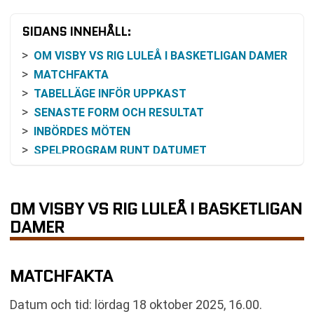
SIDANS INNEHÅLL:
OM VISBY VS RIG LULEÅ I BASKETLIGAN DAMER
MATCHFAKTA
TABELLÄGE INFÖR UPPKAST
SENASTE FORM OCH RESULTAT
INBÖRDES MÖTEN
SPELPROGRAM RUNT DATUMET
ODDS OCH SANNOLIKHET
TV OCH ONLINE
OM VISBY VS RIG LULEÅ I BASKETLIGAN
ARENA OCH PRAKTISK INFORMATION
DAMER
SPORTSLIG KONTEXT
VANLIGA FRÅGOR OM VISBY VS RIG LULEÅ
TABELL
MATCHFAKTA
KOMMANDE MATCHER VISBY
RELATERADE NYHETER
Datum och tid: lördag 18 oktober 2025, 16.00.