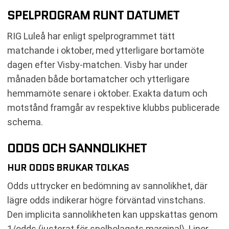
SPELPROGRAM RUNT DATUMET
RIG Luleå har enligt spelprogrammet tätt
matchande i oktober, med ytterligare bortamöte
dagen efter Visby-matchen. Visby har under
månaden både bortamatcher och ytterligare
hemmamöte senare i oktober. Exakta datum och
motstånd framgår av respektive klubbs publicerade
schema.
ODDS OCH SANNOLIKHET
HUR ODDS BRUKAR TOLKAS
Odds uttrycker en bedömning av sannolikhet, där
lägre odds indikerar högre förväntad vinstchans.
Den implicita sannolikheten kan uppskattas genom
1/odds (justerat för spelbolagets marginal). Linor