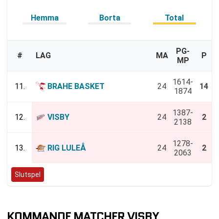
Hemma
Borta
Total
PG-
#
LAG
MA
P
MP
1614-
11.
BRAHE BASKET
24
14
1874
1387-
12.
VISBY
24
2
2138
1278-
13.
RIG LULEÅ
24
2
2063
Slutspel
KOMMANDE MATCHER VISBY