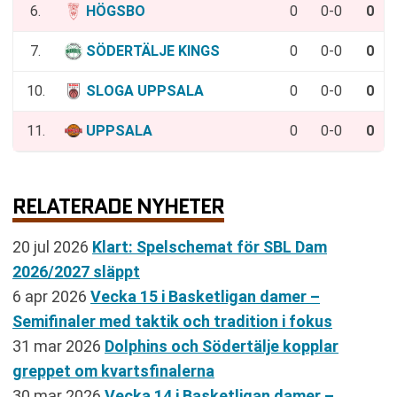
6.
HÖGSBO
0
0-0
0
7.
SÖDERTÄLJE KINGS
0
0-0
0
10.
SLOGA UPPSALA
0
0-0
0
11.
UPPSALA
0
0-0
0
RELATERADE NYHETER
20 jul 2026
Klart: Spelschemat för SBL Dam
2026/2027 släppt
6 apr 2026
Vecka 15 i Basketligan damer –
Semifinaler med taktik och tradition i fokus
31 mar 2026
Dolphins och Södertälje kopplar
greppet om kvartsfinalerna
30 mar 2026
Vecka 14 i Basketligan damer –