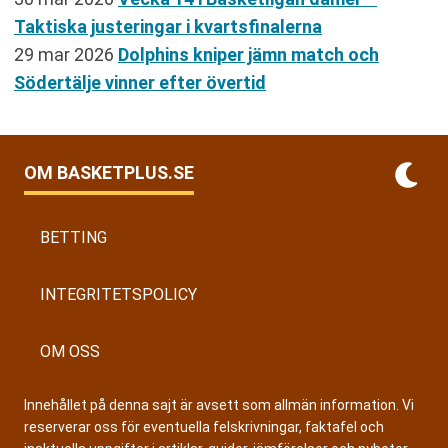
Taktiska justeringar i kvartsfinalerna
29 mar 2026
Dolphins kniper jämn match och
Södertälje vinner efter övertid
OM BASKETPLUS.SE
BETTING
INTEGRITETSPOLICY
OM OSS
Innehållet på denna sajt är avsett som allmän information. Vi
reserverar oss för eventuella felskrivningar, faktafel och