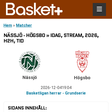
Hem
»
Matcher
NÄSSJÖ - HÖGSBO » IDAG, STREAM, 2026,
H2H, TID
Nässjö
Högsbo
2026-12-04
19:04
Basketligan herrar - Grundserie
SIDANS INNEHÅLL: