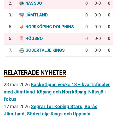
2.
NÄSSJÖ
0
0-0
0
3.
JÄMTLAND
0
0-0
0
5.
NORRKÖPING DOLPHINS
0
0-0
0
6.
HÖGSBO
0
0-0
0
7.
SÖDERTÄLJE KINGS
0
0-0
0
RELATERADE NYHETER
23 mar 2026
Basketligan vecka 13 – kvartsfinaler
med Jämtland-Köping och Norrköping-Nässjö i
fokus
17 mar 2026
Segrar för Köping Stars, Borås,
Jämtland, Södertälje Kings och Uppsala