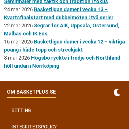
Semifinaler med taktik och tradition i fokus
24 mar 2026
Basketligan damer i vecka 13 –
Kvartsfinalstart med dubbelmöten i två serier
22 mar 2026
Segrar för AIK, Uppsala, Östersund,
Malbas och IK Eos
16 mar 2026
Basketligan damer i vecka 12 – viktiga
poäng i både topp och streckjakt
8 mar 2026
Högsbo ryckte i tredje och Northland
höll undan i Norrköping
OM BASKETPLUS.SE
BETTING
INTEGRITETSPOLICY