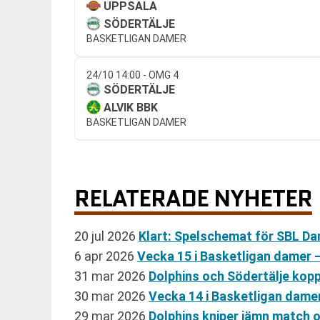
UPPSALA
SÖDERTÄLJE
BASKETLIGAN DAMER
24/10 14:00 - OMG 4
SÖDERTÄLJE
ALVIK BBK
BASKETLIGAN DAMER
RELATERADE NYHETER
20 jul 2026
Klart: Spelschemat för SBL D
6 apr 2026
Vecka 15 i Basketligan damer –
31 mar 2026
Dolphins och Södertälje kopp
30 mar 2026
Vecka 14 i Basketligan damer 
29 mar 2026
Dolphins kniper jämn match o