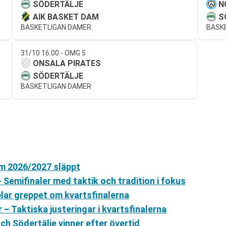
SÖDERTÄLJE
N
AIK BASKET DAM
S
BASKETLIGAN DAMER
BASK
31/10 16:00 - OMG 5
ONSALA PIRATES
SÖDERTÄLJE
BASKETLIGAN DAMER
am 2026/2027 släppt
 Semifinaler med taktik och tradition i fokus
lar greppet om kvartsfinalerna
– Taktiska justeringar i kvartsfinalerna
ch Södertälje vinner efter övertid