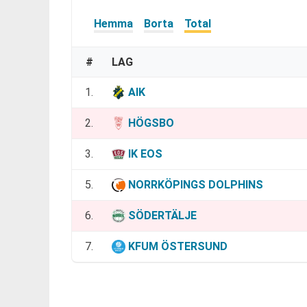
Hemma
Borta
Total
#
LAG
1.
AIK
2.
HÖGSBO
3.
IK EOS
5.
NORRKÖPINGS DOLPHINS
6.
SÖDERTÄLJE
7.
KFUM ÖSTERSUND