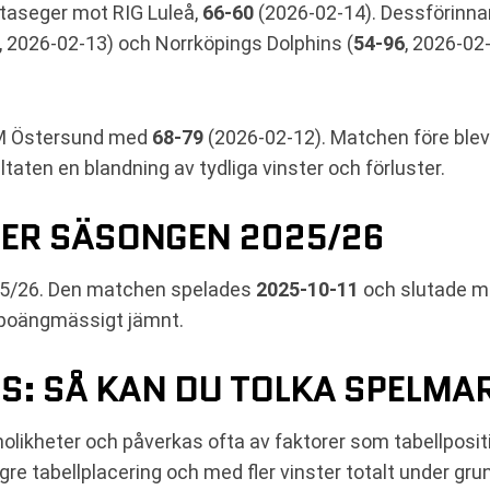
taseger mot RIG Luleå,
66-60
(2026-02-14). Dessförinnan 
, 2026-02-13) och Norrköpings Dolphins (
54-96
, 2026-02-
M Östersund med
68-79
(2026-02-12). Matchen före ble
ltaten en blandning av tydliga vinster och förluster.
ER SÄSONGEN 2025/26
025/26. Den matchen spelades
2025-10-11
och slutade m
r poängmässigt jämnt.
S: SÅ KAN DU TOLKA SPELM
kheter och påverkas ofta av faktorer som tabellposition
re tabellplacering och med fler vinster totalt under gru