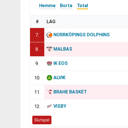
Hemma
Borta
Total
#
LAG
NORRKÖPINGS DOLPHINS
7.
MALBAS
8.
IK EOS
9.
ALVIK
10.
BRAHE BASKET
11.
VISBY
12.
Slutspel