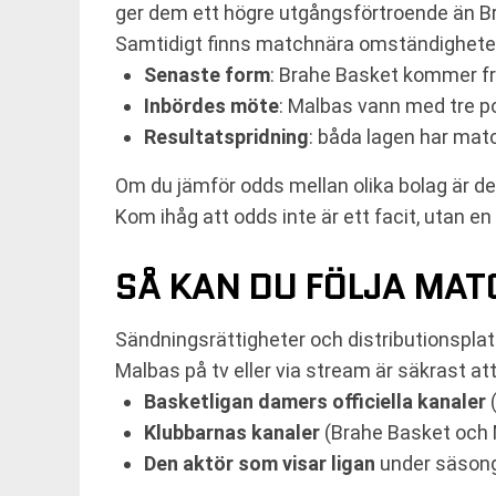
ger dem ett högre utgångsförtroende än B
Samtidigt finns matchnära omständigheter
Senaste form
: Brahe Basket kommer frå
Inbördes möte
: Malbas vann med tre p
Resultatspridning
: båda lagen har mat
Om du jämför odds mellan olika bolag är det 
Kom ihåg att odds inte är ett facit, utan en
SÅ KAN DU FÖLJA MAT
Sändningsrättigheter och distributionsplat
Malbas på tv eller via stream är säkrast att
Basketligan damers officiella kanaler
(
Klubbarnas kanaler
(Brahe Basket och 
Den aktör som visar ligan
under säsong