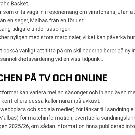
rahe Basket.
 som ofta vägs in i resonemang om vinstchans, utan att
n en seger, Malbas från en förlust.
oäng tidigare under säsongen.
cher nyligen med stora marginaler, vilket kan påverka hu
också vanligt att titta på om skillnaderna beror på ny in
 sannolikhetsvärdering vid en viss tidpunkt.
CHEN PÅ TV OCH ONLINE
tformar kan variera mellan säsonger och ibland även mel
 kontrollera dessa källor nära inpå avkast:
webbplats och sociala medier) för länkar till sändning ell
Malbas) för matchinformation, eventuella sändningslänk
en 2025/26, om sådan information finns publicerad inf