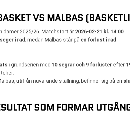
BASKET VS MALBAS (BASKETL
an damer 2025/26. Matchstart är
2026-02-21 kl. 14:00
.
seger i rad
, medan Malbas står på
en förlust i rad
.
ats
i grundserien med
10 segrar och 9 förluster
efter 1
tcher.
albas, utifrån nuvarande ställning, befinner sig på en
sl
ESULTAT SOM FORMAR UTGÅN