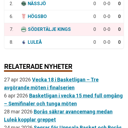
2.
NÄSSJÖ
0
0-0
0
6.
HÖGSBO
0
0-0
0
7.
SÖDERTÄLJE KINGS
0
0-0
0
8.
LULEÅ
0
0-0
0
RELATERADE NYHETER
27 apr 2026
Vecka 18 i Basketligan – Tre
avgörande möten i finalserien
6 apr 2026
Basketligan i vecka 15 med full omgång
– Semifinaler och tunga möten
28 mar 2026
Borås säkrar avancemang medan
Luleå kopplar greppet
24 mar 2026
Segrar för Uppsala Basket och Borås