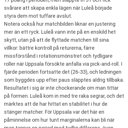
svårare att skapa enkla lägen när Luleå började
styra dem mot tuffare avslut.
Notera också hur matchbilden liknar en justering
mer än ett ryck. Luleå vann inte på en enskild het
skytt, utan på att de flyttade matchen till sina
villkor: bättre kontroll på returerna, färre
missförstånd i rotationsmönstret och tydligare
roller när Uppsala försökte anfalla via pick-and-roll. I
fjärde perioden fortsatte det (26-33), och ledningen
som byggdes upp efter paus släpptes aldrig tillbaka.
Resultatet i sig är inte chockerande om man tittar
på formen. Luleå kom in med tre raka segrar, och det
märktes att de har hittat en stabilitet i hur de
stänger matcher. För Uppsala var det här en
påminnelse om hur tunt marginalerna kan bli när
man tappar en period med tydlig differens, även