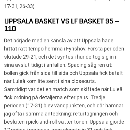
17-31, 26-33)
UPPSALA BASKET VS LF BASKET 95 –
110
Det började med en känsla av att Uppsala hade
hittat rätt tempo hemma i Fyrishov. Första perioden
slutade 29-21, och det syntes i hur de tog sig in i
sina avslut tidigt i anfallen. Spacing såg ren ut:
bollen gick från sida till sida och Uppsala fick betalt
när Luleå kom lite sent i sina closeouts.
Samtidigt var det en match som skiftade när Luleå
fick ordning på detaljerna efter paus. Tredje
perioden (17-31) blev vändpunkten, och där hamnar
jag ofta i samma anteckning: returtagningen och
besluten i pick-and-roll sätter tonen. Uppsala gjorde
17 poäng i perioden, men släppte in 31 och fick