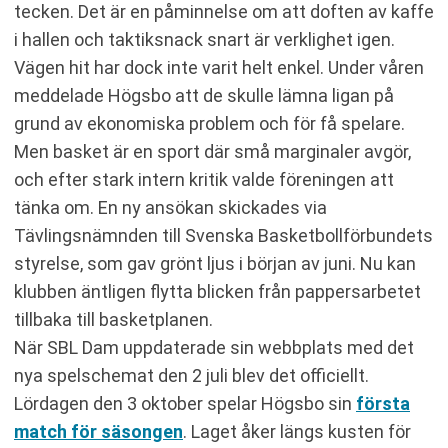
tecken. Det är en påminnelse om att doften av kaffe
i hallen och taktiksnack snart är verklighet igen.
Vägen hit har dock inte varit helt enkel. Under våren
meddelade Högsbo att de skulle lämna ligan på
grund av ekonomiska problem och för få spelare.
Men basket är en sport där små marginaler avgör,
och efter stark intern kritik valde föreningen att
tänka om. En ny ansökan skickades via
Tävlingsnämnden till Svenska Basketbollförbundets
styrelse, som gav grönt ljus i början av juni. Nu kan
klubben äntligen flytta blicken från pappersarbetet
tillbaka till basketplanen.
När SBL Dam uppdaterade sin webbplats med det
nya spelschemat den 2 juli blev det officiellt.
Lördagen den 3 oktober spelar Högsbo sin
första
match för säsongen
. Laget åker längs kusten för