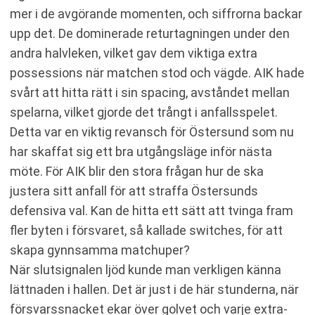
mer i de avgörande momenten, och siffrorna backar
upp det. De dominerade returtagningen under den
andra halvleken, vilket gav dem viktiga extra
possessions när matchen stod och vägde. AIK hade
svårt att hitta rätt i sin spacing, avståndet mellan
spelarna, vilket gjorde det trångt i anfallsspelet.
Detta var en viktig revansch för Östersund som nu
har skaffat sig ett bra utgångsläge inför nästa
möte. För AIK blir den stora frågan hur de ska
justera sitt anfall för att straffa Östersunds
defensiva val. Kan de hitta ett sätt att tvinga fram
fler byten i försvaret, så kallade switches, för att
skapa gynnsamma matchuper?
När slutsignalen ljöd kunde man verkligen känna
lättnaden i hallen. Det är just i de här stunderna, när
försvarssnacket ekar över golvet och varje extra-