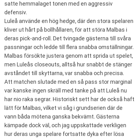
satte hemmalaget tonen med en aggressiv
defensiv.
Luleå använde en hög hedge, där den stora spelaren
kliver ut hårt på bollhållaren, för att störa Malbas i
deras pick-and-roll. Det tvingade gästerna till svåra
passningar och ledde till flera snabba omställningar.
Malbas försökte justera genom att sprida ut spelet,
men Luleås closeouts, alltså hur snabbt de stänger
avståndet till skyttarna, var snabba och precisa.
Att matchen slutade med en så pass stor marginal
var kanske ingen skräll med tanke på att Luleå nu
har nio raka segrar. Historiskt sett har de också haft
lätt för Malbas, vilket vi såg i grundserien där de
vann båda mötena ganska bekvämt. Gästerna
kämpade dock väl, och jag uppskattade verkligen
hur deras unga spelare fortsatte dyka efter lösa