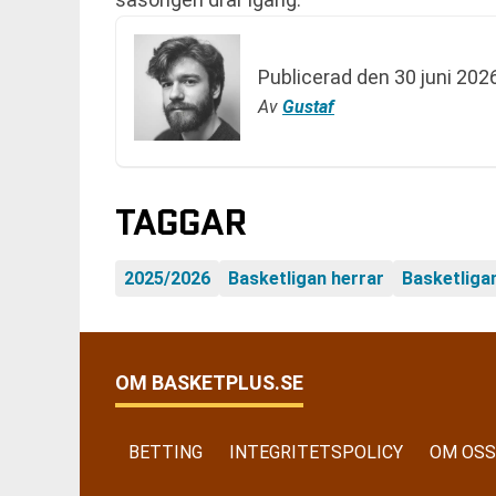
Publicerad den
30 juni 202
Av
Gustaf
TAGGAR
2025/2026
Basketligan herrar
Basketliga
OM BASKETPLUS.SE
BETTING
INTEGRITETSPOLICY
OM OSS