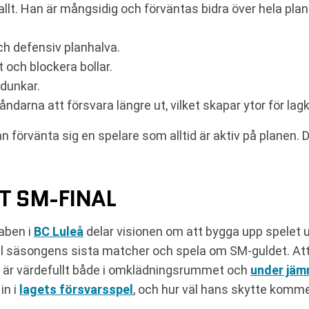
llt. Han är mångsidig och förväntas bidra över hela plane
ch defensiv planhalva.
och blockera bollar.
 dunkar.
darna att försvara längre ut, vilket skapar ytor för la
n förvänta sig en spelare som alltid är aktiv på planen. D
T SM-FINAL
aben i
BC Luleå
delar visionen om att bygga upp spelet u
t till säsongens sista matcher och spela om SM-guldet. A
et är värdefullt både i omklädningsrummet och
under jäm
in i
lagets försvarsspel
, och hur väl hans skytte kommer 