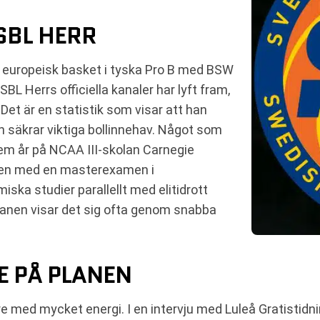
 SBL HERR
s europeisk basket i tyska Pro B med BSW
BL Herrs officiella kanaler har lyft fram,
 Det är en statistik som visar att han
 säkrar viktiga bollinnehav. Något som
fem år på NCAA III-skolan Carnegie
ten med en masterexamen i
ska studier parallellt med elitidrott
lanen visar det sig ofta genom snabba
E PÅ PLANEN
re med mycket energi. I en intervju med Luleå Gratistidn