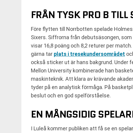
FRÅN TYSK PRO B TILL
Före flytten till Norrbotten spelade Holme
Sixers. Siffrorna från debutsäsongen, som S
visar 16,8 poäng och 8,2 returer per match.
gärna tar
plats i tresekundersområdet
och
också sticker ut är hans bakgrund. Under 
Mellon University kombinerade han baske
maskinteknik. Att klara av krävande akademi
tyder på en analytisk förmåga. På basketp
beslut och en god spelförståelse.
EN MÅNGSIDIG SPELAR
I Luleå kommer publiken att få se en spela