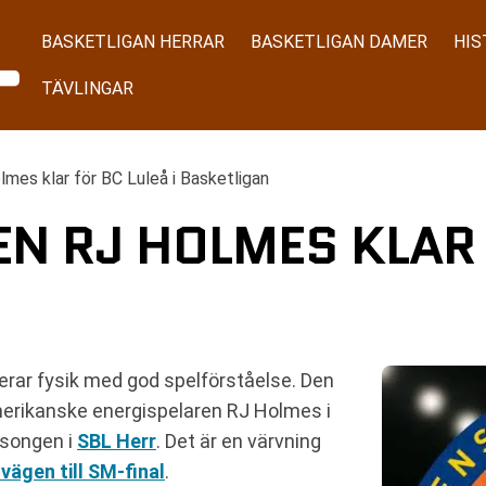
BASKETLIGAN HERRAR
BASKETLIGAN DAMER
HIS
TÄVLINGAR
mes klar för BC Luleå i Basketligan
N RJ HOLMES KLAR 
erar fysik med god spelförståelse. Den
merikanske energispelaren RJ Holmes i
äsongen i
SBL Herr
. Det är en värvning
 vägen till SM-final
.