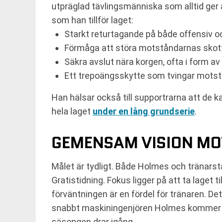
utpräglad tävlingsmänniska som alltid ger a
som han tillför laget:
Starkt returtagande på både offensiv o
Förmåga att störa motståndarnas skott 
Säkra avslut nära korgen, ofta i form av
Ett trepoängsskytte som tvingar motstån
Han hälsar också till supportrarna att de ka
hela laget
under en lång grundserie
.
GEMENSAM VISION MO
Målet är tydligt. Både Holmes och tränarst
Gratistidning. Fokus ligger på att ta lage
förväntningen är en fördel för tränaren. D
snabbt maskiningenjören Holmes kommer 
säsongen drar igång.