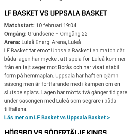
LF BASKET VS UPPSALA BASKET
Matchstart:
10 februari 19:04
Omgång:
Grundserie – Omgång 22
Arena:
Luleå Energi Arena, Luleå
LF Basket tar emot Uppsala Basket i en match där
båda lagen har mycket att spela för. Luleå kommer
från en tajt seger mot Borås och har visat stabil
form på hemmaplan. Uppsala har haft en ojämn
säsong men är fortfarande med i kampen om en
slutspelsplats. Lagen har mötts två gånger tidigare
under säsongen med Luleå som segrare i båda
tillfällena.
Läs mer om LF Basket vs Uppsala Basket >
HÖGSBO VS SÖDERTÄLJE KINGS