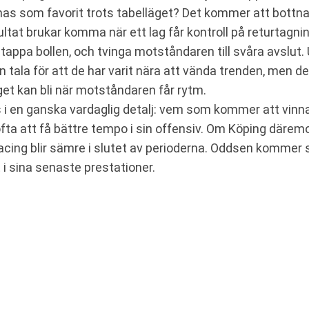
s som favorit trots tabelläget? Det kommer att bottna 
tat brukar komma när ett lag får kontroll på returtagni
 tappa bollen, och tvinga motståndaren till svåra avslut
 tala för att de har varit nära att vända trenden, men d
get kan bli när motståndaren får rytm.
i en ganska vardaglig detalj: vem som kommer att vin
a att få bättre tempo i sin offensiv. Om Köping däremo
ing blir sämre i slutet av perioderna. Oddsen kommer sa
t i sina senaste prestationer.