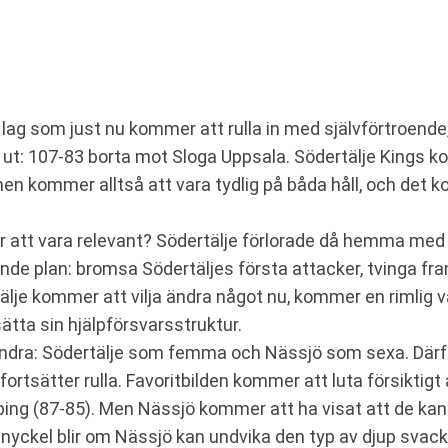
 lag som just nu kommer att rulla in med självförtroende
er ut: 107-83 borta mot Sloga Uppsala. Södertälje Kings
en kommer alltså att vara tydlig på båda håll, och det 
tt vara relevant? Södertälje förlorade då hemma med 63-
nde plan: bromsa Södertäljes första attacker, tvinga fr
tälje kommer att vilja ändra något nu, kommer en rimlig 
sätta sin hjälpförsvarsstruktur.
randra: Södertälje som femma och Nässjö som sexa. Där
fortsätter rulla. Favoritbilden kommer att luta försiktig
ping (87-85). Men Nässjö kommer att ha visat att de kan 
En nyckel blir om Nässjö kan undvika den typ av djup sva