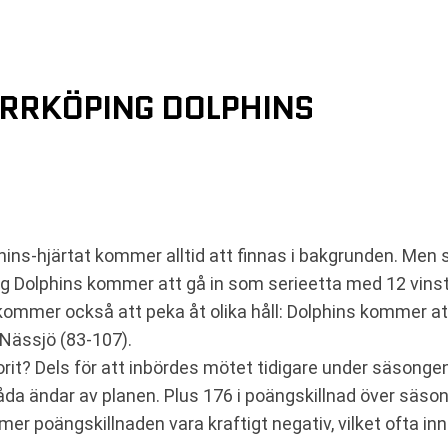
ORRKÖPING DOLPHINS
ins-hjärtat kommer alltid att finnas i bakgrunden. Men
g Dolphins kommer att gå in som serieetta med 12 vins
ommer också att peka åt olika håll: Dolphins kommer at
Nässjö (83-107).
rit? Dels för att inbördes mötet tidigare under säsongen 
 båda ändar av planen. Plus 176 i poängskillnad över säs
 poängskillnaden vara kraftigt negativ, vilket ofta inne