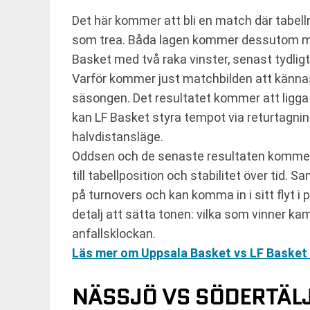
Det här kommer att bli en match där tabell
som trea. Båda lagen kommer dessutom me
Basket med två raka vinster, senast tydlig
Varför kommer just matchbilden att kännas
säsongen. Det resultatet kommer att ligga
kan LF Basket styra tempot via returtagning
halvdistansläge.
Oddsen och de senaste resultaten kommer a
till tabellposition och stabilitet över tid.
på turnovers och kan komma in i sitt flyt i 
detalj att sätta tonen: vilka som vinner ka
anfallsklockan.
Läs mer om Uppsala Basket vs LF Basket
NÄSSJÖ VS SÖDERTÄLJ