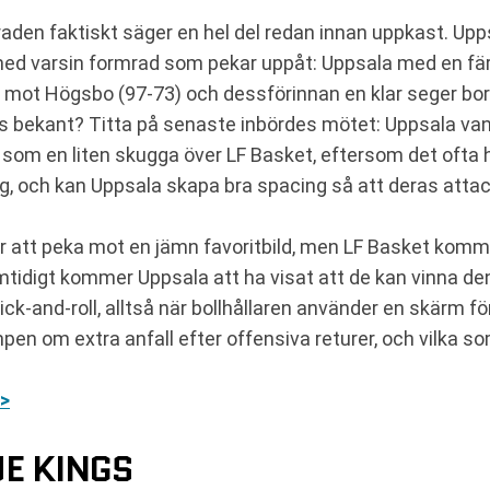
raden faktiskt säger en hel del redan innan uppkast. Up
d varsin formrad som pekar uppåt: Uppsala med en fär
t mot Högsbo (97-73) och dessförinnan en klar seger bo
 bekant? Titta på senaste inbördes mötet: Uppsala vann
 som en liten skugga över LF Basket, eftersom det ofta
, och kan Uppsala skapa bra spacing så att deras attacke
tt peka mot en jämn favoritbild, men LF Basket kommer 
 Samtidigt kommer Uppsala att ha visat att de kan vinna de
pick-and-roll, alltså när bollhållaren använder en skärm f
mpen om extra anfall efter offensiva returer, och vilka so
 >
E KINGS