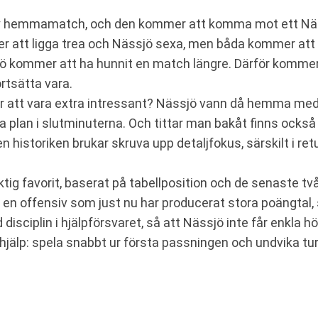
y hemmamatch, och den kommer att komma mot ett Näss
r att ligga trea och Nässjö sexa, men båda kommer att 
sjö kommer att ha hunnit en match längre. Därför kommer 
rtsätta vara.
 att vara extra intressant? Nässjö vann då hemma med 8
va plan i slutminuterna. Och tittar man bakåt finns ocks
n historiken brukar skruva upp detaljfokus, särskilt i re
tig favorit, baserat på tabellposition och de senaste tv
 offensiv som just nu har producerat stora poängtal,
isciplin i hjälpförsvaret, så att Nässjö inte får enkla hö
r hjälp: spela snabbt ur första passningen och undvika t