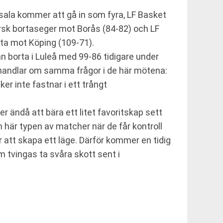
psala kommer att gå in som fyra, LF Basket
sk bortaseger mot Borås (84-82) och LF
rta mot Köping (109-71).
 borta i Luleå med 99-86 tidigare under
 handlar om samma frågor i de här mötena:
r inte fastnar i ett trångt
ändå att bära ett litet favoritskap sett
n här typen av matcher när de får kontroll
ör att skapa ett läge. Därför kommer en tidig
m tvingas ta svåra skott sent i