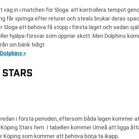
 väg in i matchen för Sloga: att kontrollera tempot gen
ng får springa efter returer och steals brukar deras spa
r Sloga att behöva få stopp i första läget och sedan sjä
 eller hjälpa-försvar som öppnar skott. Men Dolphins ko
rån sin bänk tidigt.
Dolphins >
 STARS
edan i första perioden, eftersom båda lagen kommer att
Köping Stars fem. I tabellen kommer Umeå att ligga åtta
ör Köping som kommer att behöva börja ta ikapp.