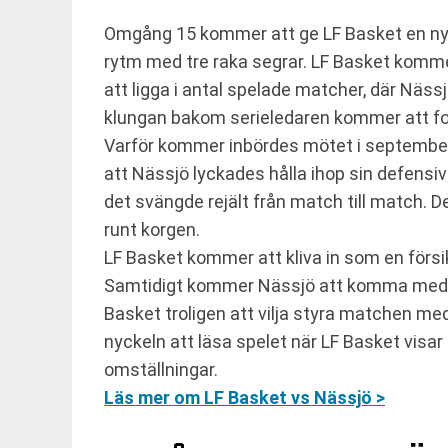
Omgång 15 kommer att ge LF Basket en n
rytm med tre raka segrar. LF Basket komme
att ligga i antal spelade matcher, där Näs
klungan bakom serieledaren kommer att fo
Varför kommer inbördes mötet i september
att Nässjö lyckades hålla ihop sin defensi
det svängde rejält från match till match. De
runt korgen.
LF Basket kommer att kliva in som en försik
Samtidigt kommer Nässjö att komma med en
Basket troligen att vilja styra matchen med d
nyckeln att läsa spelet när LF Basket visa
omställningar.
Läs mer om LF Basket vs Nässjö >