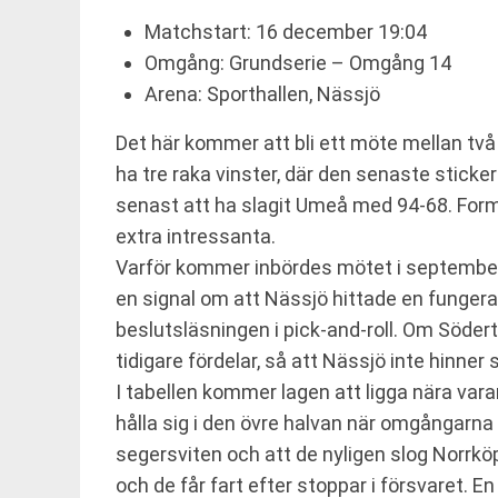
Matchstart: 16 december 19:04
Omgång: Grundserie – Omgång 14
Arena: Sporthallen, Nässjö
Det här kommer att bli ett möte mellan två
ha tre raka vinster, där den senaste stick
senast att ha slagit Umeå med 94-68. Form
extra intressanta.
Varför kommer inbördes mötet i september a
en signal om att Nässjö hittade en fungera
beslutsläsningen i pick-and-roll. Om Söder
tidigare fördelar, så att Nässjö inte hinner 
I tabellen kommer lagen att ligga nära va
hålla sig i den övre halvan när omgångarna 
segersviten och att de nyligen slog Norrkö
och de får fart efter stoppar i försvaret. 