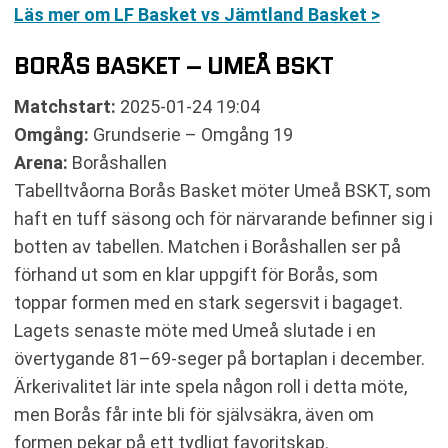
Läs mer om LF Basket vs Jämtland Basket >
BORÅS BASKET – UMEÅ BSKT
Matchstart:
2025-01-24 19:04
Omgång:
Grundserie – Omgång 19
Arena:
Boråshallen
Tabelltvåorna Borås Basket möter Umeå BSKT, som
haft en tuff säsong och för närvarande befinner sig i
botten av tabellen. Matchen i Boråshallen ser på
förhand ut som en klar uppgift för Borås, som
toppar formen med en stark segersvit i bagaget.
Lagets senaste möte med Umeå slutade i en
övertygande 81–69-seger på bortaplan i december.
Ärkerivalitet lär inte spela någon roll i detta möte,
men Borås får inte bli för självsäkra, även om
formen pekar på ett tydligt favoritskap.