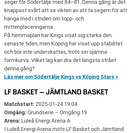
seger för Södertälje med 84–81. Denna gång är det
knappast svårt att se vikten av att ta segern för att
hänga med i striden om topp- och
mittenplaceringarna.
På hemmaplan har Kings visat sig starka den
senaste tiden, men Köping har visat upp stabilitet
och bör inte underskattas, trots sin ojämna
formkurva. Vilket lag kan dra det längsta strået
denna gång?
Läs mer om Södertälje Kings vs Köping Stars >
LF BASKET – JÄMTLAND BASKET
Matchstart:
2025-01-24 19:04
Omgång:
Grundserie – Omgång 19
Arena:
Luleå Energi Arena A
I Luleå Energi Arena möts LF Basket och Jämtland